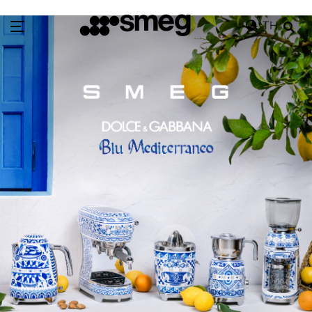
TH
Ho
me
Wh
at's in Store
Ca
talog
Ne
ws & Event
St
ore Locator
Sm
eg Exclusive