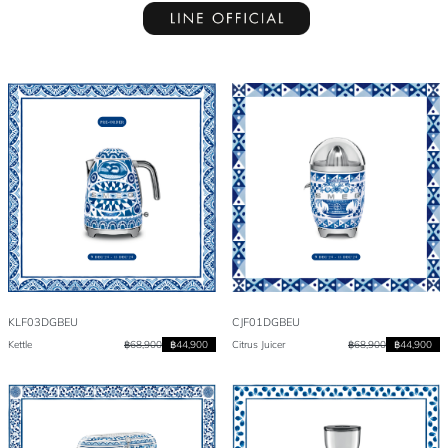
KLF03DGBEU
CJF01DGBEU
Kettle
฿68,900
฿44,900
Citrus Juicer
฿68,900
฿44,900