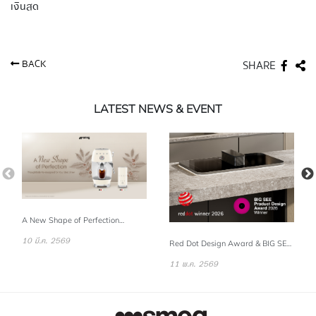
เงินสด
BACK
SHARE
LATEST NEWS & EVENT
A New Shape of Perfection
:Thoughtfully Re-designed for Your
Best Brew.
10 มี.ค. 2569
Red Dot Design Award & BIG SEE
Product Design Award 2026:
SMEG recognized for excellence
11 พ.ค. 2569