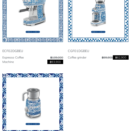
ECF02DGBEU
CGF01DGBEU
Espresso Coffee
฿139,000
Coffee grinder
฿99,900
฿62,900
Machine
฿93,900