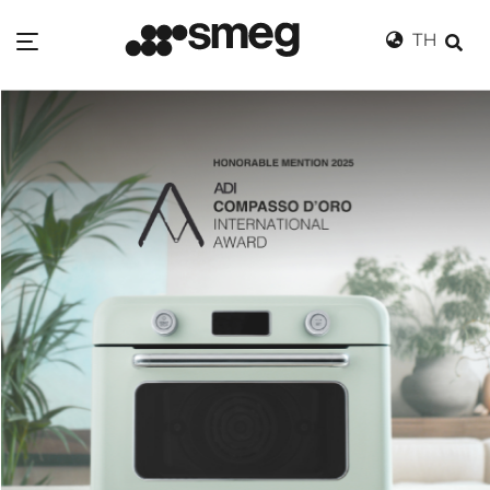
TH
Ho
me
Wh
at's in Store
Ca
talog
Ne
ws & Event
St
ore Locator
Sm
eg Exclusive