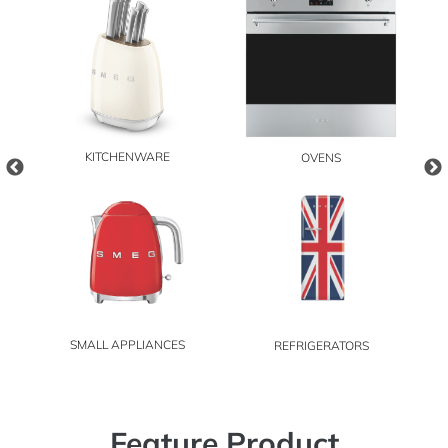
KITCHENWARE
OVENS
SMALL APPLIANCES
REFRIGERATORS
Feat
ure Pro
duct