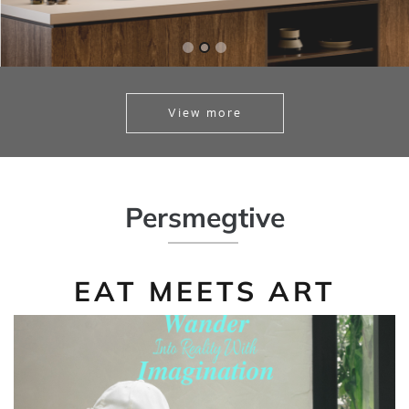
View more
Per
smeg
tive
EAT MEETS ART