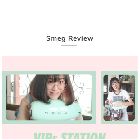
Sme
g Re
view