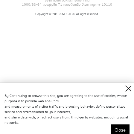
บริษัท เพ็นเค อินเตอร์เทรดดิ้ง จำกัด
1000/63-64 ถนนสุขุมวิท 71 คลองตันเหนือ วัฒนา กรุงเทพ 10110
Copyright © 2018 SMEGTHAI All right reserved.
By Continuing to browse this site, you are agreeing to the use of cookies, whose
purpose is to provide web analytics
and measurements of visitor traffic and browsing behavior, define personalized
service and offers tailored to your interests,
and share data with, or redirect users from, third-party websites, including social
networks.
Close