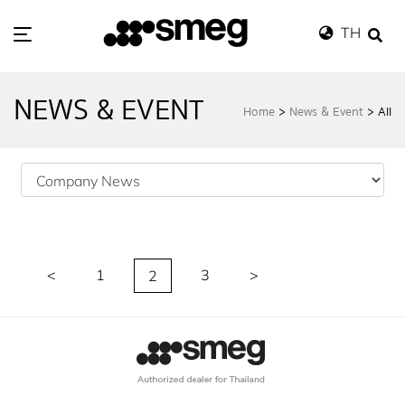
TH
NEWS & EVENT
Home
>
News & Event
>
All
Ho
me
Wh
at's in Store
Ca
talog
<
1
(current)
3
>
2
Ne
ws & Event
St
ore Locator
Sm
eg Exclusive