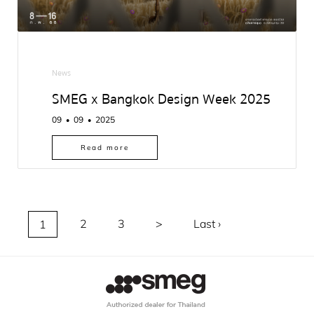
News
SMEG x Bangkok Design Week 2025
09
09
2025
●
●
Read more
(current)
2
3
>
Last ›
1