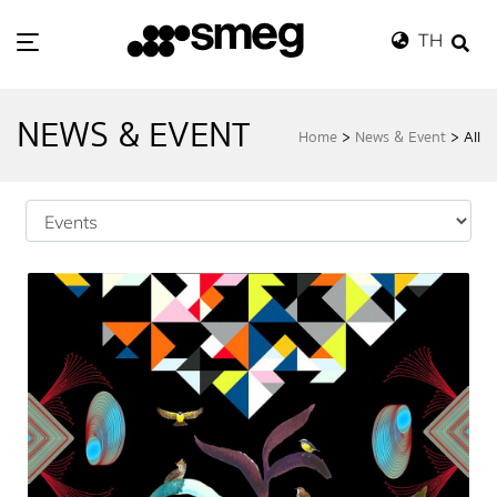
TH
NEWS & EVENT
Home
>
News & Event
>
All
Ho
me
Wh
at's in Store
Ca
talog
Ne
ws & Event
St
ore Locator
Sm
eg Exclusive